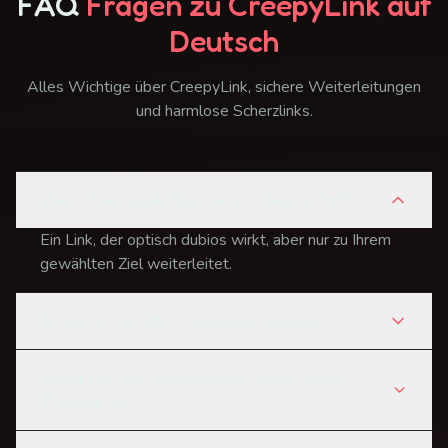
FAQ
Fragen zu CreepyLink auf
Deutsch
Alles Wichtige über CreepyLink, sichere Weiterleitungen
und harmlose Scherzlinks.
Was ist ein verdächtiger Link in diesem Tool?
Ein Link, der optisch dubios wirkt, aber nur zu Ihrem
gewählten Ziel weiterleitet.
Ist das für Security-Awareness geeignet?
Worin liegt der Unterschied zu einem echten
Phishing-Link?