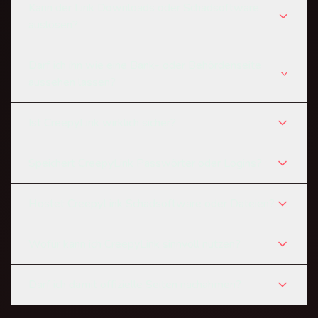
Kann der Link Downloads oder Schadsoftware
auslösen?
Darf ich ihn wie eine Bank- oder Behördenseite
aussehen lassen?
Ist CreepyLink wirklich sicher?
Speichert CreepyLink Passwörter oder Logins?
Hostet CreepyLink Schadsoftware oder Dateien?
Wofür kann ich CreepyLink sinnvoll nutzen?
Darf ich damit offizielle Seiten nachahmen?