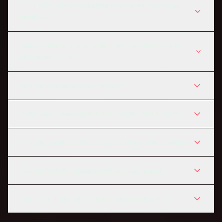
Kann der Link Downloads oder Schadsoftware
auslösen?
Darf ich ihn wie eine Bank- oder Behördenseite
aussehen lassen?
Ist CreepyLink wirklich sicher?
Speichert CreepyLink Passwörter oder Logins?
Hostet CreepyLink Schadsoftware oder Dateien?
Wofür kann ich CreepyLink sinnvoll nutzen?
Darf ich damit offizielle Seiten nachahmen?