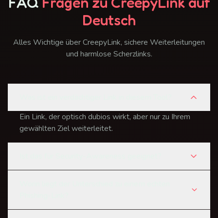
FAQ
Fragen zu CreepyLink auf
Deutsch
Alles Wichtige über CreepyLink, sichere Weiterleitungen
und harmlose Scherzlinks.
Was ist ein verdächtiger Link in diesem Tool?
Ein Link, der optisch dubios wirkt, aber nur zu Ihrem
gewählten Ziel weiterleitet.
Ist das für Security-Awareness geeignet?
Worin liegt der Unterschied zu einem echten
Phishing-Link?