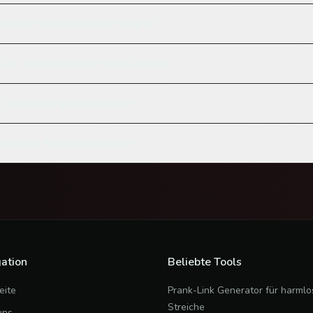
epyLink Passwörter oder Logins?
Link Schadsoftware oder Dateien?
 CreepyLink sinnvoll nutzen?
 offizielle Seiten nachahmen?
ation
Beliebte Tools
eite
Prank-Link Generator für harmlo
Streiche
uns