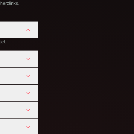
erzlinks.
tet.