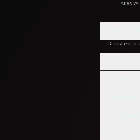
Alles Wi
Was ist ein Sc
Das ist ein Lin
Ist das nur et
Kann der Link
Fragt der Link
Darf ich damit
Ist CreepyLink 