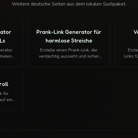
Weitere deutsche Seiten aus dem lokalen Suchpaket.
rator
Prank-Link Generator für
V
RLs
harmlose Streiche
erator
Erstelle einen Prank-Link, der
Erste
rmalen
verdächtig aussieht und sicher
Links 
rkenden
weiterleitet. Ideal für harmlose
harmlos
 keine
Streiche, Rickrolls und kleine
dubios 
ine
Überraschungen im Chat.
roll
k für
auf ein
weiter.
pen und
eiche.