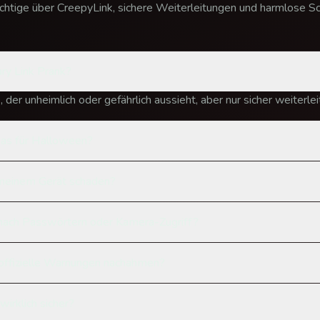
chtige über CreepyLink, sichere Weiterleitungen und harmlose Sch
ary Link Prank?
k, der unheimlich oder gefährlich aussieht, aber nur sicher weiterlei
was für Halloween?
 meinem Gerät schaden?
 nach Passwörtern oder Kamera-Zugriff?
 offizielle Warnungen nachahmen?
wirklich sicher?