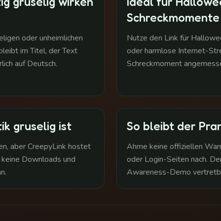
ig gruselig wirken
Ideal für Hallowe
Schreckmomente
seligen oder unheimlichen
Nutze den Link für Hallow
leibt im Titel, der Text
oder harmlose Internet-Stre
rlich auf Deutsch.
Schreckmoment angemessen
k gruselig ist
So bleibt der Pra
en, aber CreepyLink hostet
Ahme keine offiziellen Wa
t keine Downloads und
oder Login-Seiten nach. Der
n.
Awareness-Demo vertretba