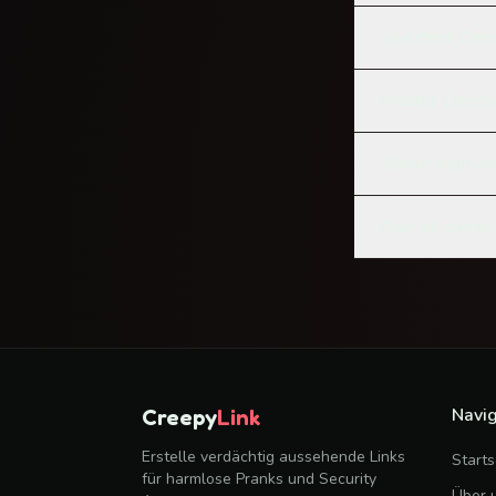
Speichert Cre
Hostet Creepy
Wofür kann ich
Darf ich damit
Navig
Creepy
Link
Erstelle verdächtig aussehende Links
Starts
für harmlose Pranks und Security
Über 