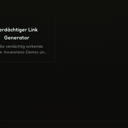
erdächtiger Link
Generator
lle verdächtig wirkende
für Awareness-Demos und
e Streiche. Die URL sieht
aus, aber CreepyLink leitet
nur sicher weiter.