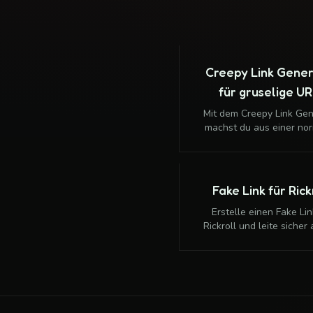
Creepy Link Gene
für gruselige U
Mit dem Creepy Link Gen
machst du aus einer no
URL einen unheimlich wi
Link. Nur Weiterleitung,
Passwortabfrage, ke
Schadsoftware.
Fake Link für Rick
Erstelle einen Fake Lin
Rickroll und leite sicher 
harmloses Rickroll-Ziel 
Perfekt für Chats, Grup
klassische Internet-Str