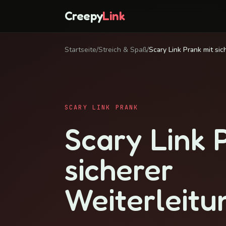
Creepy
Link
Startseite
/
Streich & Spaß
/
Scary Link Prank mit sic
SCARY LINK PRANK
Scary Link 
sicherer
Weiterleitu