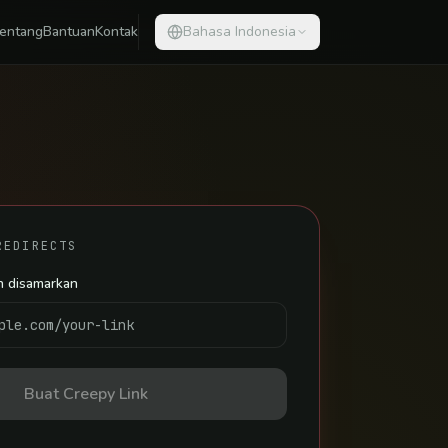
entang
Bantuan
Kontak
Bahasa Indonesia
REDIRECTS
in disamarkan
Buat Creepy Link