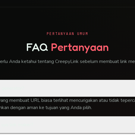
PERTANYAAN UMUM
FAQ
Pertanyaan
erlu Anda ketahui tentang CreepyLink sebelum membuat link me
k generator?
t yang membuat URL biasa terlihat mencurigakan atau tidak teperca
kan dengan aman ke tujuan yang Anda pilih.
a sus link maker?