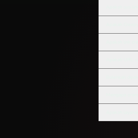
Apakah sus lin
Apakah Creepy
Apakah link cr
Apakah URL sa
Bolehkah dipak
Mengapa orang
Apakah layanan 