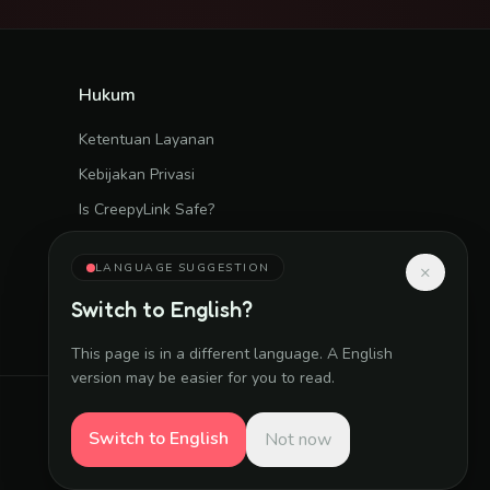
Hukum
Ketentuan Layanan
Kebijakan Privasi
Is CreepyLink Safe?
Kontak
LANGUAGE SUGGESTION
×
Contact page
Switch to
English
?
support@creepylink.online
This page is in a different language. A
English
version may be easier for you to read.
Switch to
English
Not now