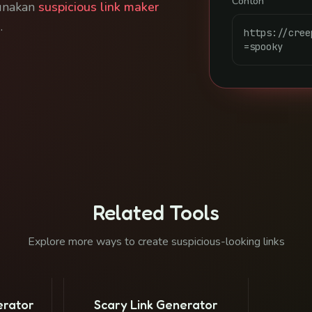
Contoh
gunakan
suspicious link maker
s
.
https://cree
=spooky
Related Tools
Explore more ways to create suspicious-looking links
erator
Scary Link Generator