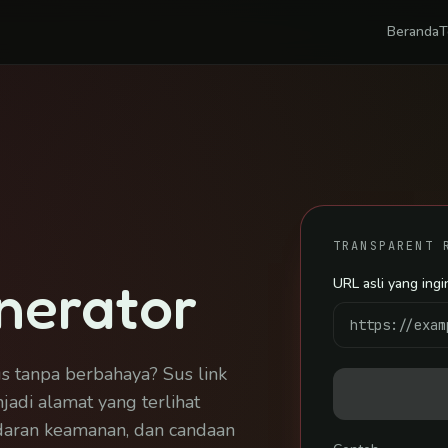
Beranda
T
TRANSPARENT 
nerator
URL asli yang ing
us tanpa berbahaya? Sus link
adi alamat yang terlihat
daran keamanan, dan candaan