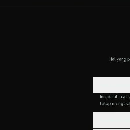
Hal yang p
Apa itu sus lin
Ini adalah ala
tetap mengarah
Apakah ini jug