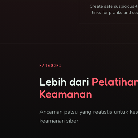
Create safe suspicious-
links for pranks and se
awareness. CreepyLink re
to your chosen URL and d
access cameras, locat
passwords, or credenti
KATEGORI
Lebih dari
Pelatiha
Keamanan
Ancaman palsu yang realistis untuk ke
keamanan siber.