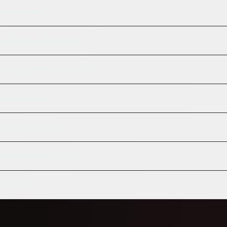
k aman diklik?
Link benar-benar aman?
eepy saya akan berfungsi?
ya disimpan?
ai untuk phishing?
 memakai link creepy?
ini gratis?