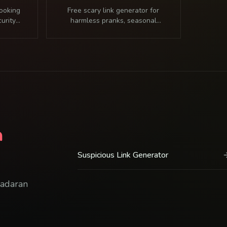
looking
Free scary link generator for
curity
harmless pranks, seasonal
directs
scares, and authorized
oes not
awareness demos. No sign-up
ion,
required. Safely redirects to any
als.
destination.
n
Suspicious Link Generator
sadaran