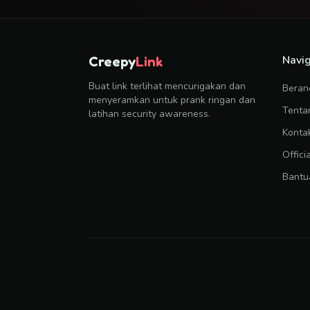
Navig
Creepy
Link
Buat link terlihat mencurigakan dan
Beran
menyeramkan untuk prank ringan dan
Tenta
latihan security awareness.
Konta
Offici
Bantu